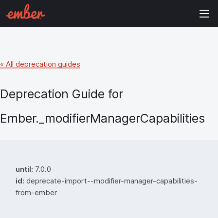
« All deprecation guides
Deprecation Guide for
Ember._modifierManagerCapabilities
until:
7.0.0
id:
deprecate-import--modifier-manager-capabilities-
from-ember