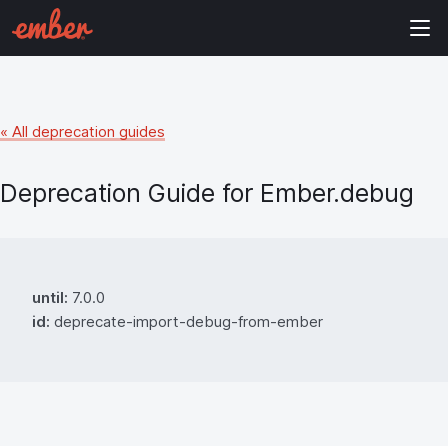
« All deprecation guides
Deprecation Guide for
Ember.debug
until:
7.0.0
id:
deprecate-import-debug-from-ember